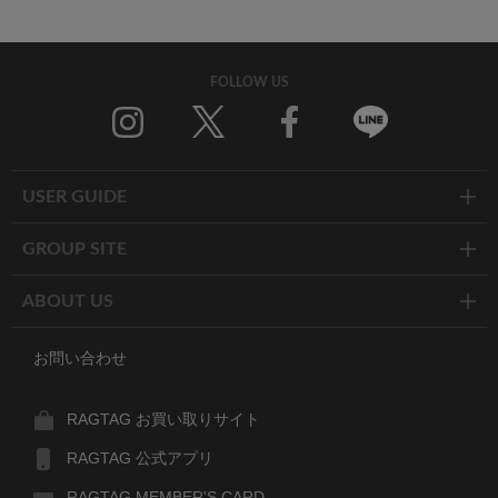
FOLLOW US
Twitter
Facebook
Line
USER GUIDE
GROUP SITE
ABOUT US
お問い合わせ
RAGTAG お買い取りサイト
RAGTAG 公式アプリ
RAGTAG MEMBER'S CARD