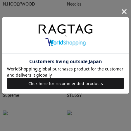
N.HOOLYWOOD
Needles
Ralph Lauren
HUMAN MADE
Supreme
STUSSY