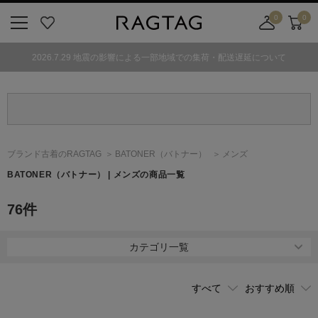
0
0
ニ
お
店
カ
ュ
気
舗
ー
2026.7.29 地震の影響による一部地域での集荷・配送遅延について
ー
に
取
ト
ボ
入
り
タ
り
寄
ン
せ
カ
ー
ブランド古着のRAGTAG
BATONER
（バトナー）
メンズ
ト
BATONER
（バトナー）
| メンズの商品一覧
76
件
カテゴリ一覧