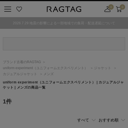
0
0
ニ
お
店
カ
ュ
気
舗
ー
2026.7.29 地震の影響による一部地域での集荷・配送遅延について
ー
に
取
ト
ボ
入
り
タ
り
寄
ン
せ
カ
ー
ブランド古着のRAGTAG
ト
uniform experiment
（ユニフォームエクスペリメント）
ジャケット
カジュアルジャケット
メンズ
uniform experiment
（ユニフォームエクスペリメント）
| カジュアルジャ
ケット | メンズの商品一覧
1
件