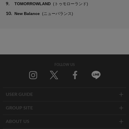
9.
TOMORROWLAND
(トゥモローランド)
10.
New Balance
(ニューバランス)
FOLLOW US
Twitter
Facebook
Line
USER GUIDE
GROUP SITE
ABOUT US