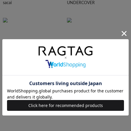
sacai
UNDERCOVER
N.HOOLYWOOD
Needles
Ralph Lauren
HUMAN MADE