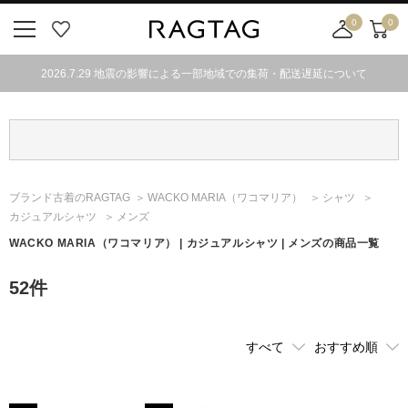
0
0
ニ
お
店
カ
ュ
気
舗
ー
2026.7.29 地震の影響による一部地域での集荷・配送遅延について
ー
に
取
ト
ボ
入
り
タ
り
寄
ン
せ
カ
ー
ブランド古着のRAGTAG
WACKO MARIA
（ワコマリア）
シャツ
ト
カジュアルシャツ
メンズ
WACKO MARIA
（ワコマリア）
| カジュアルシャツ | メンズの商品一覧
52
件