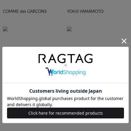
COMME des GARCONS
YOHJI YAMAMOTO
Maison Margiela
HOMME PLISEE
AURALEE
Maison MIHARA YASUHIRO