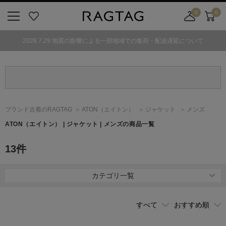
0
0
ニ
お
店
カ
ュ
気
舗
ー
2026.7.29 地震の影響による一部地域での集荷・配送遅延について
ー
に
取
ト
ボ
入
り
タ
り
寄
ン
せ
カ
ー
ブランド古着のRAGTAG
ATON
（エイトン）
ジャケット
メンズ
ト
ATON
（エイトン）
| ジャケット | メンズの商品一覧
13
件
カテゴリ一覧