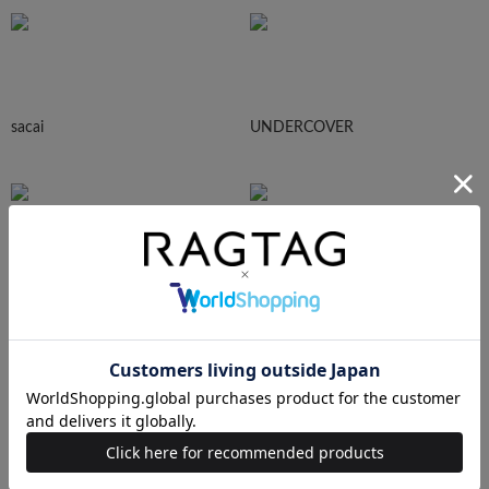
sacai
UNDERCOVER
N.HOOLYWOOD
Needles
Ralph Lauren
HUMAN MADE