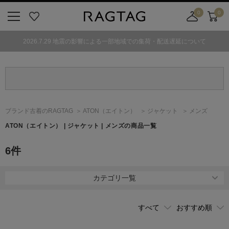
0
0
ニ
お
店
カ
ュ
気
舗
ー
2026.7.29 地震の影響による一部地域での集荷・配送遅延について
ー
に
取
ト
ボ
入
り
タ
り
寄
ン
せ
カ
ー
ブランド古着のRAGTAG
ATON
（エイトン）
ジャケット
メンズ
ト
ATON
（エイトン）
| ジャケット | メンズの商品一覧
6
件
カテゴリ一覧