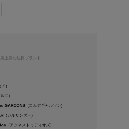
数急上昇の注目ブランド
カイ)
マルニ)
es GARCONS
(コムデギャルソン)
ER
(ジルサンダー)
dios
(アクネストゥディオズ)