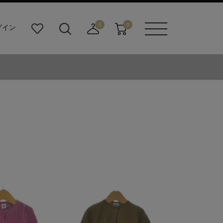
0
0
グイン
お
検
店
カ
メニュ
気
索
舗
ー
ーボタ
に
ビ
取
ト
ン
入
ル
り
り
ダ
寄
ー
せ
ボ
カ
タ
ー
ン
ト