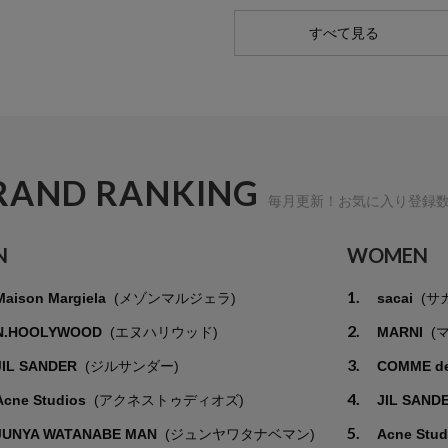
すべて見る
RAND RANKING
毎月更新！お気に入り登録
N
WOMEN
1.
Maison Margiela
(メゾンマルジェラ)
sacai
(サ
2.
N.HOOLYWOOD
(エヌハリウッド)
MARNI
(
3.
JIL SANDER
(ジルサンダー)
COMME d
4.
Acne Studios
(アクネストゥディオズ)
JIL SAND
5.
JUNYA WATANABE MAN
(ジュンヤワタナベマン)
Acne Stu