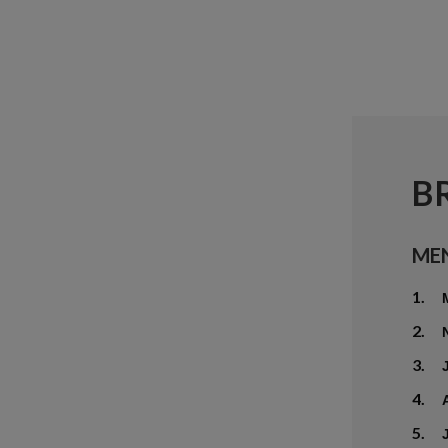
B
ME
1.
2.
3.
4.
5.