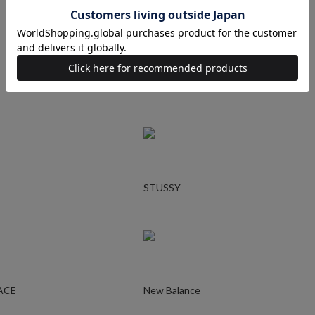
Ralph Lauren
STUSSY
ACE
New Balance