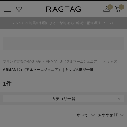
0
0
ニ
お
店
カ
ュ
気
舗
ー
2026.7.29 地震の影響による一部地域での集荷・配送遅延について
ー
に
取
ト
ボ
入
り
タ
り
寄
ン
せ
カ
ー
ブランド古着のRAGTAG
ARMANI Jr
（アルマーニジュニア）
キッズ
ト
ARMANI Jr
（アルマーニジュニア）
| キッズの商品一覧
1
件
カテゴリ一覧