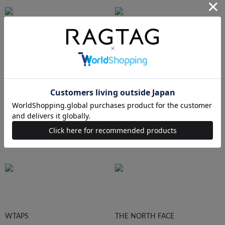
Ralph Lauren
HUMAN MADE
Supreme
STUSSY
WTAPS
THE NORTH FACE