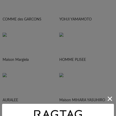
COMME des GARCONS
YOHJI YAMAMOTO
Maison Margiela
HOMME PLISEE
AURALEE
Maison MIHARA YASUHIRO