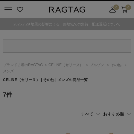
0
0
ニ
お
店
カ
ュ
気
舗
ー
2026.7.29 地震の影響による一部地域での集荷・配送遅延について
ー
に
取
ト
ボ
入
り
タ
り
寄
ン
せ
カ
ー
ブランド古着のRAGTAG
CELINE
（セリーヌ）
ブルゾン
その他
ト
メンズ
CELINE
（セリーヌ）
| その他 | メンズの商品一覧
7
件