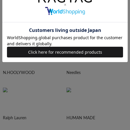
sacai
UNDERCOVER
N.HOOLYWOOD
Needles
Ralph Lauren
HUMAN MADE