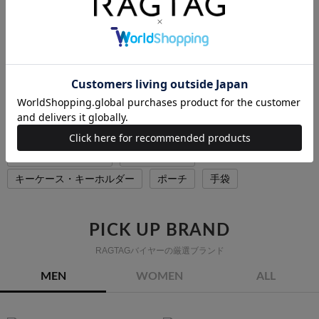
HERMESのアクセサリーの他のカテゴリから探す
ネックレス
ブレスレット・バングル
リング
ピアス
ピアス・イヤリング
ブローチ・コサージュ
チャーム
ヘアアクセサリー
腕時計
ベルト
バンダナ・スカーフ
マフラー
ストール
ネクタイ
財布・コインケース
カードケース
キーケース・キーホルダー
ポーチ
手袋
PICK UP BRAND
RAGTAGバイヤーの厳選ブランド
MEN
WOMEN
ALL