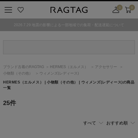
0
0
ニ
お
店
カ
ュ
気
舗
ー
2026.7.29 地震の影響による一部地域での集荷・配送遅延について
ー
に
取
ト
ボ
入
り
タ
り
寄
ン
せ
カ
ー
ブランド古着のRAGTAG
HERMES
（エルメス）
アクセサリー
ト
小物類（その他）
ウィメンズ(レディース)
HERMES
（エルメス）
| 小物類（その他） | ウィメンズ(レディース)の商品
一覧
25
件