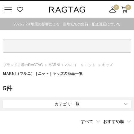
0
0
ニ
お
店
カ
ュ
気
舗
ー
2026.7.29 地震の影響による一部地域での集荷・配送遅延について
ー
に
取
ト
ボ
入
り
タ
り
寄
ン
せ
カ
ー
ブランド古着のRAGTAG
MARNI
（マルニ）
ニット
キッズ
ト
MARNI
（マルニ）
| ニット | キッズの商品一覧
5
件
カテゴリ一覧