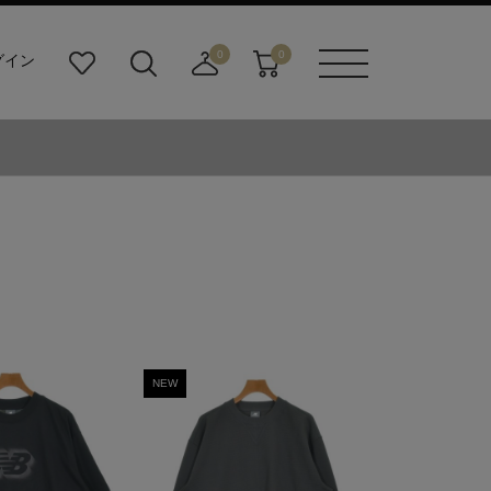
0
0
グイン
お
検
店
カ
メニュ
気
索
舗
ー
ーボタ
に
ビ
取
ト
ン
入
ル
り
り
ダ
寄
ー
せ
ボ
カ
タ
ー
ン
ト
NEW