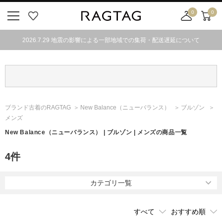
0
0
ニ
お
店
カ
ュ
気
舗
ー
2026.7.29 地震の影響による一部地域での集荷・配送遅延について
ー
に
取
ト
ボ
入
り
タ
り
寄
ン
せ
カ
ー
ブランド古着のRAGTAG
New Balance
（ニューバランス）
ブルゾン
ト
メンズ
New Balance
（ニューバランス）
| ブルゾン | メンズの商品一覧
4
件
カテゴリ一覧