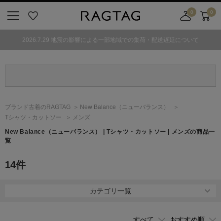
0
0
ニ
お
店
カ
ュ
気
舗
ー
2026.7.29 地震の影響による一部地域での集荷・配送遅延について
ー
に
取
ト
ボ
入
り
タ
り
寄
ン
せ
カ
ー
ブランド古着のRAGTAG
New Balance
（ニューバランス）
ト
Tシャツ・カットソー
メンズ
New Balance
（ニューバランス）
| Tシャツ・カットソー | メンズの商品一
覧
14
件
カテゴリ一覧