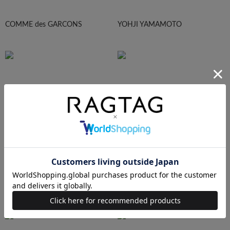
COMME des GARCONS
YOHJI YAMAMOTO
Maison Margiela
HOMME PLISEE
AURALEE
Maison MIHARA YASUHIRO