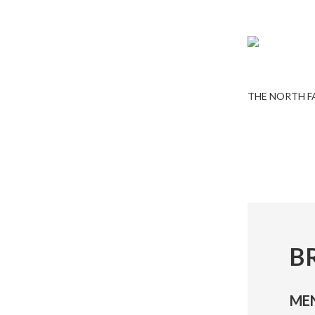
THE NORTH F
B
ME