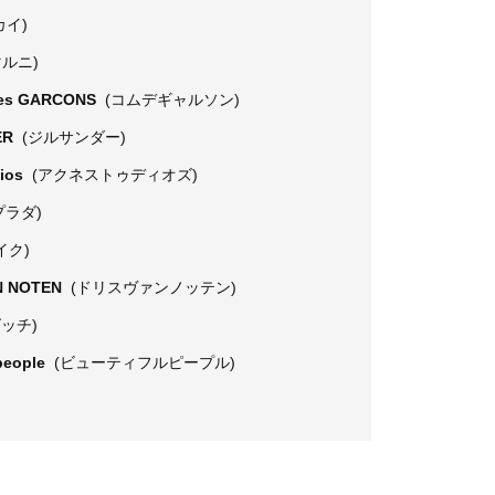
カイ)
マルニ)
es GARCONS
(コムデギャルソン)
ER
(ジルサンダー)
dios
(アクネストゥディオズ)
プラダ)
イク)
N NOTEN
(ドリスヴァンノッテン)
グッチ)
 people
(ビューティフルピープル)