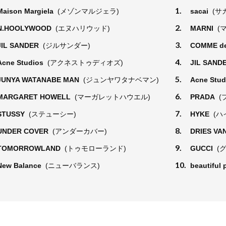
1.
Maison Margiela
(メゾンマルジェラ)
sacai
(サ
2.
N.HOOLYWOOD
(エヌハリウッド)
MARNI
(
3.
JIL SANDER
(ジルサンダー)
COMME d
4.
Acne Studios
(アクネストゥディオズ)
JIL SAND
5.
JUNYA WATANABE MAN
(ジュンヤワタナベマン)
Acne Stu
6.
MARGARET HOWELL
(マーガレットハウエル)
PRADA
(
7.
STUSSY
(ステューシー)
HYKE
(ハ
8.
UNDER COVER
(アンダーカバー)
DRIES VA
9.
TOMORROWLAND
(トゥモローランド)
GUCCI
(
10.
New Balance
(ニューバランス)
beautiful