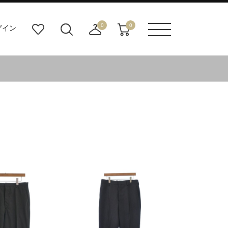
0
0
グイン
お
検
店
カ
メニュ
気
索
舗
ー
ーボタ
に
ビ
取
ト
ン
入
ル
り
り
ダ
寄
ー
せ
ボ
カ
タ
ー
ン
ト