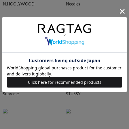
N.HOOLYWOOD
Needles
Ralph Lauren
HUMAN MADE
Supreme
STUSSY