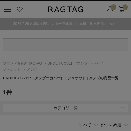
0
0
ニ
お
店
カ
ュ
気
舗
ー
2026.7.29 地震の影響による一部地域での集荷・配送遅延について
ー
に
取
ト
ボ
入
り
タ
り
寄
ン
せ
カ
ー
ブランド古着のRAGTAG
UNDER COVER
（アンダーカバー）
ト
ジャケット
メンズ
UNDER COVER
（アンダーカバー）
| ジャケット | メンズの商品一覧
1
件
カテゴリ一覧