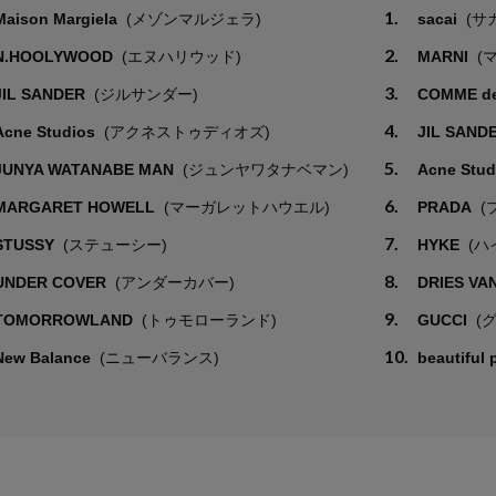
1.
Maison Margiela
(メゾンマルジェラ)
sacai
(サ
2.
N.HOOLYWOOD
(エヌハリウッド)
MARNI
(
3.
JIL SANDER
(ジルサンダー)
COMME d
4.
Acne Studios
(アクネストゥディオズ)
JIL SAND
5.
JUNYA WATANABE MAN
(ジュンヤワタナベマン)
Acne Stu
6.
MARGARET HOWELL
(マーガレットハウエル)
PRADA
(
7.
STUSSY
(ステューシー)
HYKE
(ハ
8.
UNDER COVER
(アンダーカバー)
DRIES VA
9.
TOMORROWLAND
(トゥモローランド)
GUCCI
(
10.
New Balance
(ニューバランス)
beautiful