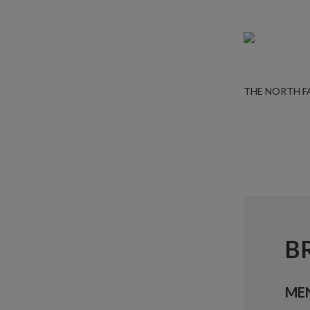
THE NORTH F
B
ME