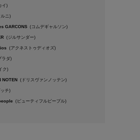
カイ)
マルニ)
es GARCONS
(コムデギャルソン)
ER
(ジルサンダー)
dios
(アクネストゥディオズ)
プラダ)
イク)
N NOTEN
(ドリスヴァンノッテン)
グッチ)
 people
(ビューティフルピープル)