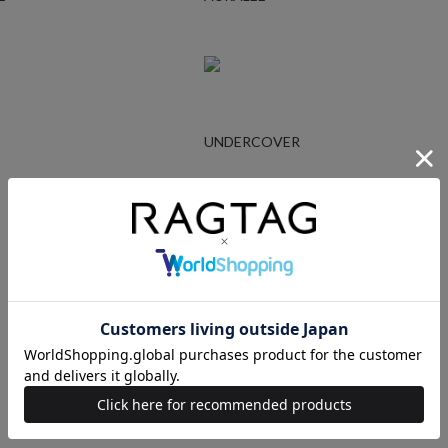
UNDERCOVER
Ralph Lauren
STUSSY