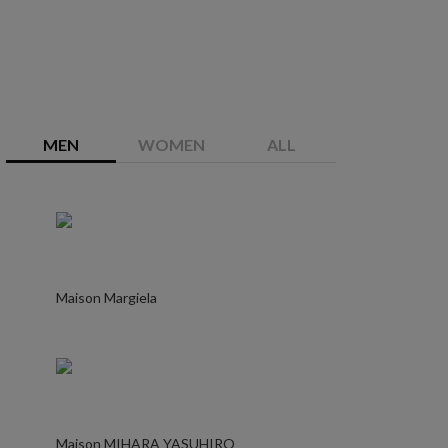
MEN
WOMEN
ALL
Maison Margiela
Maison MIHARA YASUHIRO