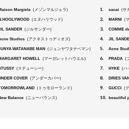
1.
Maison Margiela
(メゾンマルジェラ)
sacai
(サ
2.
N.HOOLYWOOD
(エヌハリウッド)
MARNI
(
3.
JIL SANDER
(ジルサンダー)
COMME d
4.
Acne Studios
(アクネストゥディオズ)
JIL SAND
5.
JUNYA WATANABE MAN
(ジュンヤワタナベマン)
Acne Stu
6.
MARGARET HOWELL
(マーガレットハウエル)
PRADA
(
7.
STUSSY
(ステューシー)
HYKE
(ハ
8.
UNDER COVER
(アンダーカバー)
DRIES VA
9.
TOMORROWLAND
(トゥモローランド)
GUCCI
(
10.
New Balance
(ニューバランス)
beautiful