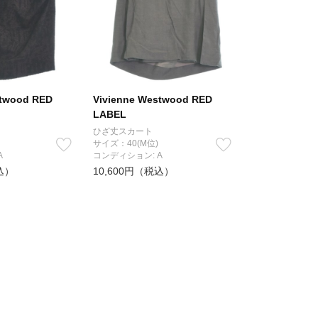
stwood RED
Vivienne Westwood RED
LABEL
ひざ丈スカート
サイズ：40(M位)
A
コンディション: A
込）
10,600円（税込）