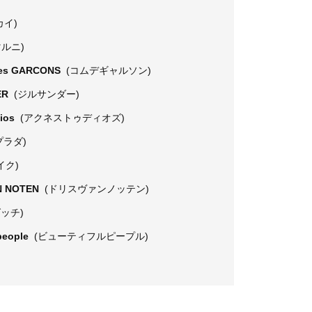
カイ)
マルニ)
es GARCONS
(コムデギャルソン)
ER
(ジルサンダー)
dios
(アクネストゥディオズ)
プラダ)
イク)
N NOTEN
(ドリスヴァンノッテン)
グッチ)
 people
(ビューティフルピープル)