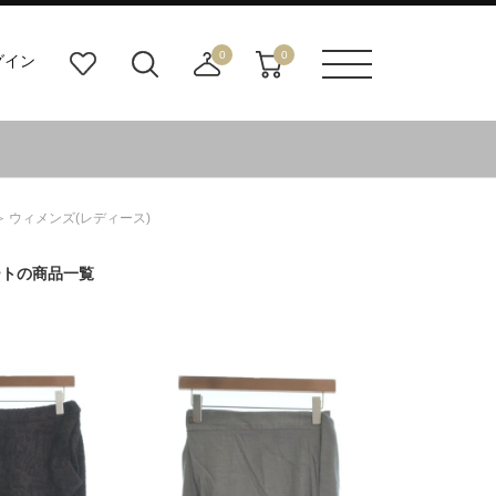
0
0
グイン
お
検
店
カ
メニュ
気
索
舗
ー
ーボタ
に
ビ
取
ト
ン
入
ル
り
り
ダ
寄
ー
せ
ウィメンズ(レディース)
ボ
カ
タ
ー
ートの商品一覧
ン
ト