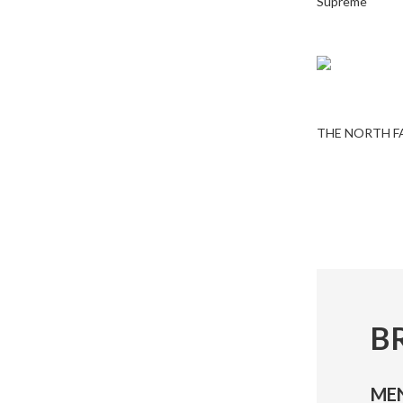
Supreme
THE NORTH F
B
ME