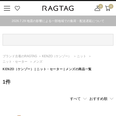
0
0
ニ
お
店
カ
ュ
気
舗
ー
2026.7.29 地震の影響による一部地域での集荷・配送遅延について
ー
に
取
ト
ボ
入
り
タ
り
寄
ン
せ
カ
ー
ブランド古着のRAGTAG
KENZO
（ケンゾー）
ニット
ト
ニット・セーター
メンズ
KENZO
（ケンゾー）
| ニット・セーター | メンズの商品一覧
1
件