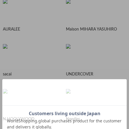
AURALEE
Maison MIHARA YASUHIRO
sacai
UNDERCOVER
N.HOOLYWOOD
Needles