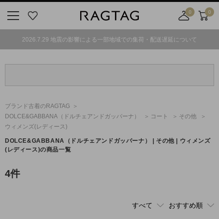
0
0
ニ
お
店
カ
ュ
気
舗
ー
2026.7.29 地震の影響による一部地域での集荷・配送遅延について
ー
に
取
ト
ボ
入
り
タ
り
寄
ン
せ
カ
ー
ブランド古着のRAGTAG
ト
DOLCE&GABBANA
（ドルチェアンドガッバーナ）
コート
その他
ウィメンズ(レディース)
DOLCE&GABBANA
（ドルチェアンドガッバーナ）
| その他 | ウィメンズ
(レディース)の商品一覧
4
件