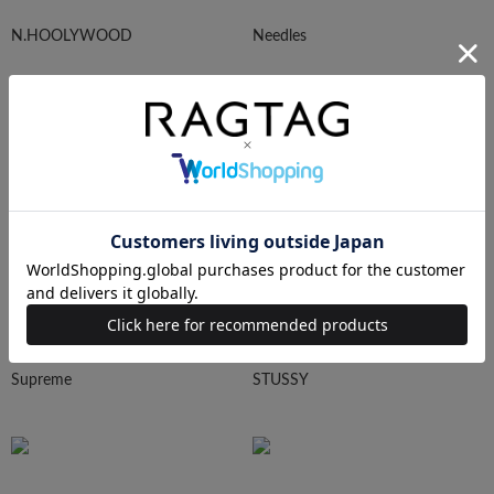
N.HOOLYWOOD
Needles
Ralph Lauren
HUMAN MADE
Supreme
STUSSY