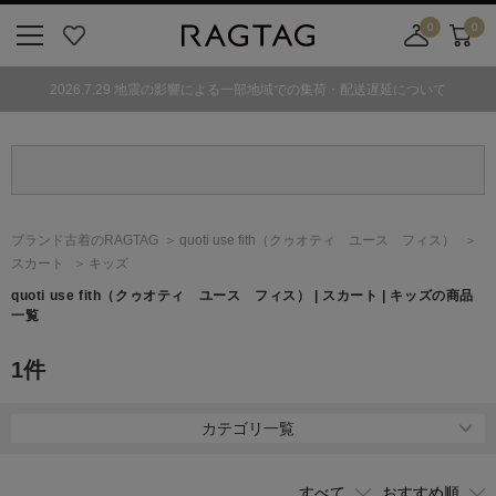
0
0
ニ
お
店
カ
ュ
気
舗
ー
2026.7.29 地震の影響による一部地域での集荷・配送遅延について
ー
に
取
ト
ボ
入
り
タ
り
寄
ン
せ
カ
ー
ブランド古着のRAGTAG
quoti use fith
（クゥオティ ユース フィス）
ト
スカート
キッズ
quoti use fith
（クゥオティ ユース フィス）
| スカート | キッズの商品
一覧
1
件
カテゴリ一覧