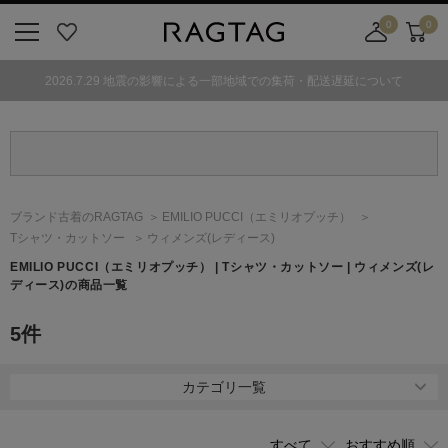
0
0
ニ
お
店
カ
ュ
気
舗
ー
2026.7.29 地震の影響による一部地域での集荷・配送遅延について
ー
に
取
ト
ボ
入
り
タ
り
寄
ン
せ
カ
ー
ブランド古着のRAGTAG
EMILIO PUCCI
（エミリオプッチ）
ト
Tシャツ・カットソー
ウィメンズ(レディース)
EMILIO PUCCI
（エミリオプッチ）
| Tシャツ・カットソー | ウィメンズ(レ
ディース)の商品一覧
5
件
カテゴリ一覧