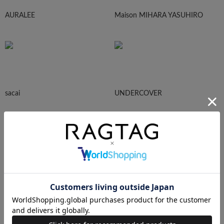
AURALEE
Maison MIHARA YASUHIRO
sacai
UNDERCOVER
N.HOOLYWOOD
Needles