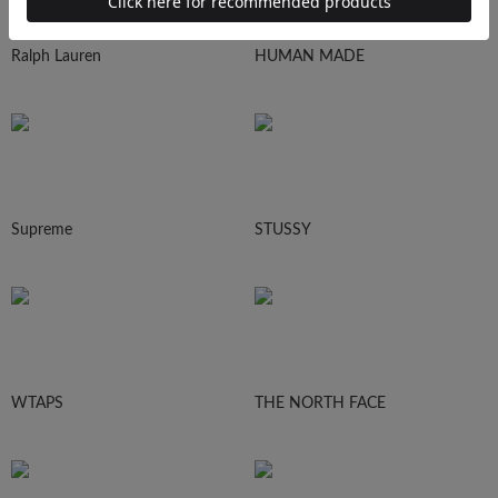
Ralph Lauren
HUMAN MADE
Supreme
STUSSY
WTAPS
THE NORTH FACE