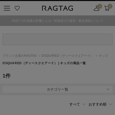
0
0
ニ
お
店
カ
ュ
気
舗
ー
2026.7.29 地震の影響による一部地域での集荷・配送遅延について
ー
に
取
ト
ボ
入
り
タ
り
寄
ン
せ
カ
ー
ブランド古着のRAGTAG
DSQUARED
（ディースクエアード）
キッズ
ト
DSQUARED
（ディースクエアード）
| キッズの商品一覧
1
件
カテゴリ一覧