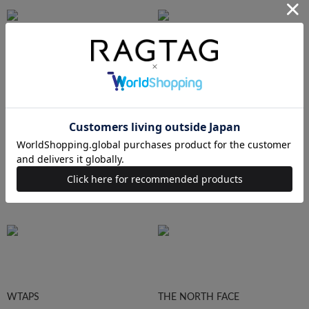
Ralph Lauren
HUMAN MADE
Supreme
STUSSY
WTAPS
THE NORTH FACE