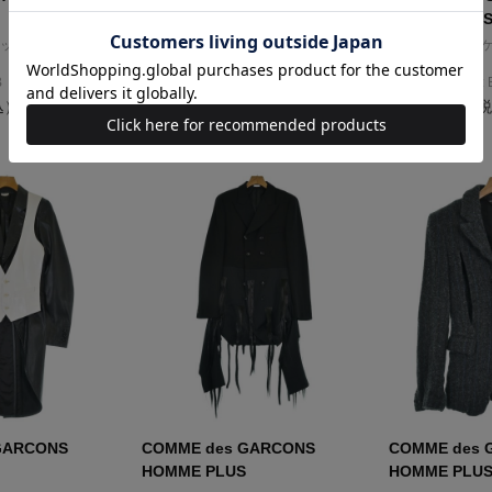
HOMME PLUS
HOMME PLU
ット
カジュアルジャケット
カジュアルジャ
サイズ：M
サイズ：M
B
コンディション: 新品同様
コンディション: 
込）
95,100円（税込）
159,900円（
GARCONS
COMME des GARCONS
COMME des 
HOMME PLUS
HOMME PLU