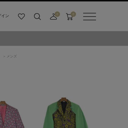
0
0
グイン
お
検
店
カ
メニュ
気
索
舗
ー
ーボタ
に
ビ
取
ト
ン
入
ル
り
り
ダ
寄
ー
せ
ト
メンズ
ボ
カ
タ
ー
ン
ト