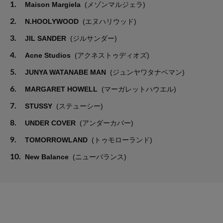
1.
Maison Margiela
(メゾンマルジェラ)
2.
N.HOOLYWOOD
(エヌハリウッド)
3.
JIL SANDER
(ジルサンダー)
4.
Acne Studios
(アクネストゥディオズ)
5.
JUNYA WATANABE MAN
(ジュンヤワタナベマン)
6.
MARGARET HOWELL
(マーガレットハウエル)
7.
STUSSY
(ステューシー)
8.
UNDER COVER
(アンダーカバー)
9.
TOMORROWLAND
(トゥモローランド)
10.
New Balance
(ニューバランス)