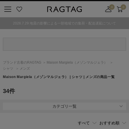
0
0
ニ
お
店
カ
ュ
気
舗
ー
2026.7.29 地震の影響による一部地域での集荷・配送遅延について
ー
に
取
ト
ボ
入
り
タ
り
寄
ン
せ
カ
ー
ブランド古着のRAGTAG
Maison Margiela
（メゾンマルジェラ）
ト
シャツ
メンズ
Maison Margiela
（メゾンマルジェラ）
| シャツ | メンズの商品一覧
34
件
カテゴリ一覧