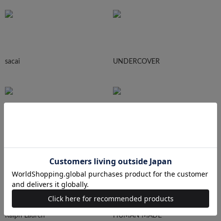
sacai
UNDERCOVER
N.HOOLYWOOD
Needles
Ralph Lauren
HUMAN MADE