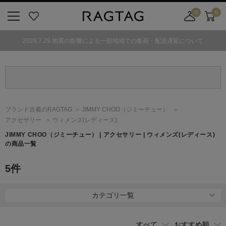
0
0
ニ
お
店
カ
ュ
気
舗
ー
2026.7.29 地震の影響による一部地域での集荷・配送遅延について
ー
に
取
ト
ボ
入
り
タ
り
寄
ン
せ
カ
ー
ブランド古着のRAGTAG
JIMMY CHOO
（ジミーチュー）
ト
アクセサリー
ウィメンズ(レディース)
JIMMY CHOO
（ジミーチュー）
| アクセサリー | ウィメンズ(レディース)
の商品一覧
5
件
カテゴリ一覧