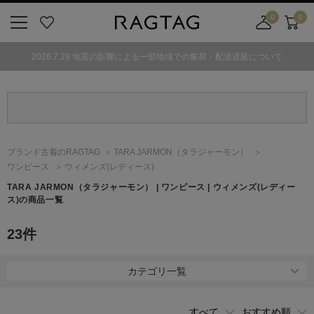
0
0
ニ
お
店
カ
ュ
気
舗
ー
2026.7.29 地震の影響による一部地域での集荷・配送遅延について
ー
に
取
ト
ボ
入
り
タ
り
寄
ン
せ
カ
ー
ブランド古着のRAGTAG
TARA JARMON
（タラジャーモン）
ト
ワンピース
ウィメンズ(レディース)
TARA JARMON
（タラジャーモン）
| ワンピース | ウィメンズ(レディー
ス)の商品一覧
23
件
カテゴリ一覧