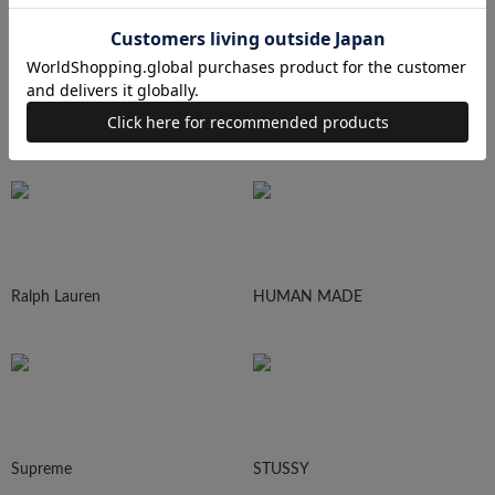
N.HOOLYWOOD
Needles
Ralph Lauren
HUMAN MADE
Supreme
STUSSY