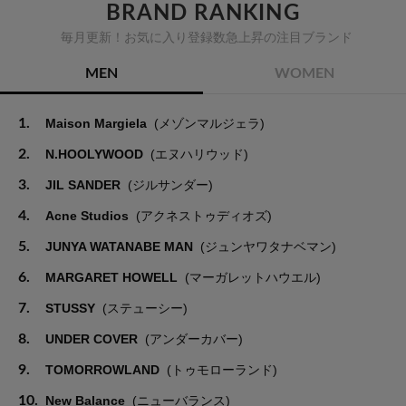
BRAND RANKING
毎月更新！お気に入り登録数急上昇の注目ブランド
MEN
WOMEN
1.
Maison Margiela
(メゾンマルジェラ)
2.
N.HOOLYWOOD
(エヌハリウッド)
3.
JIL SANDER
(ジルサンダー)
4.
Acne Studios
(アクネストゥディオズ)
5.
JUNYA WATANABE MAN
(ジュンヤワタナベマン)
6.
MARGARET HOWELL
(マーガレットハウエル)
7.
STUSSY
(ステューシー)
8.
UNDER COVER
(アンダーカバー)
9.
TOMORROWLAND
(トゥモローランド)
10.
New Balance
(ニューバランス)