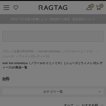
0
0
ニ
お
店
カ
ュ
気
舗
ー
2026.7.29 地震の影響による一部地域での集荷・配送遅延について
ー
に
取
ト
ボ
入
り
タ
り
寄
ン
せ
カ
ー
ブランド古着のRAGTAG
noir kei ninomiya
（ノワールケイニノミヤ）
ト
シューズ
ウィメンズ(レディース)
noir kei ninomiya
（ノワールケイニノミヤ）
| シューズ | ウィメンズ(レデ
ィース)の商品一覧
8
件
カテゴリ一覧