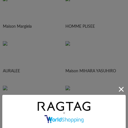
Maison Margiela
HOMME PLISEE
AURALEE
Maison MIHARA YASUHIRO
sacai
UNDERCOVER