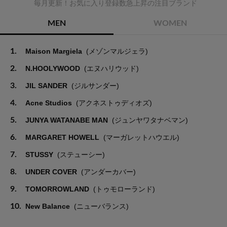
毎月更新！お気に入り登録数急上昇の注目ブランド
MEN
WOMEN
1.
Maison Margiela
(メゾンマルジェラ)
2.
N.HOOLYWOOD
(エヌハリウッド)
3.
JIL SANDER
(ジルサンダー)
4.
Acne Studios
(アクネストゥディオズ)
5.
JUNYA WATANABE MAN
(ジュンヤワタナベマン)
6.
MARGARET HOWELL
(マーガレットハウエル)
7.
STUSSY
(ステューシー)
8.
UNDER COVER
(アンダーカバー)
9.
TOMORROWLAND
(トゥモローランド)
10.
New Balance
(ニューバランス)