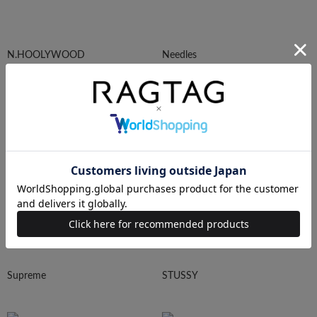
N.HOOLYWOOD
Needles
Ralph Lauren
HUMAN MADE
Supreme
STUSSY