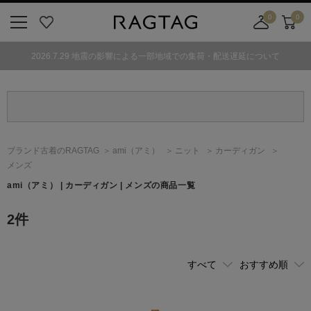
0
0
ニ
お
店
カ
ュ
気
舗
ー
2026.7.29 地震の影響による一部地域での集荷・配送遅延について
ー
に
取
ト
ボ
入
り
タ
り
寄
ン
せ
カ
ー
ブランド古着のRAGTAG
ami
（アミ）
ニット
カーディガン
ト
メンズ
ami
（アミ）
| カーディガン | メンズの商品一覧
2
件