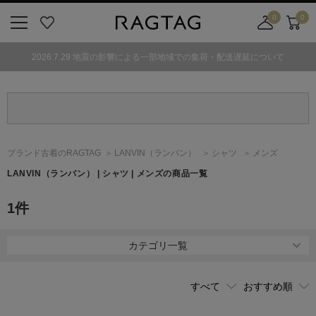
0
0
ニ
お
店
カ
ュ
気
舗
ー
2026.7.29 地震の影響による一部地域での集荷・配送遅延について
ー
に
取
ト
ボ
入
り
タ
り
寄
ン
せ
カ
ー
ブランド古着のRAGTAG
LANVIN
（ランバン）
シャツ
メンズ
ト
LANVIN
（ランバン）
| シャツ | メンズの商品一覧
1
件
カテゴリ一覧