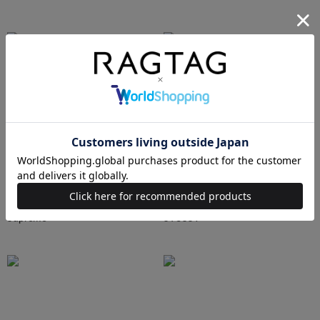
Ralph Lauren
HUMAN MADE
Supreme
STUSSY