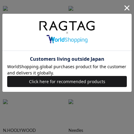
AURALEE
Maison MIHARA YASUHIRO
sacai
UNDERCOVER
N.HOOLYWOOD
Needles