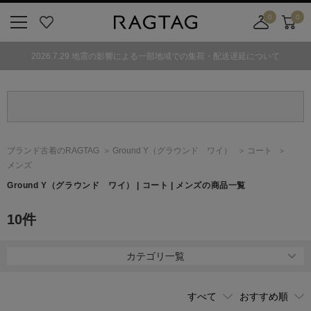
0
0
ニ
お
店
カ
ュ
気
舗
ー
2026.7.29 地震の影響による一部地域での集荷・配送遅延について
ー
に
取
ト
ボ
入
り
タ
り
寄
ン
せ
カ
ー
ブランド古着のRAGTAG
Ground Y
（グラウンド ワイ）
コート
ト
メンズ
Ground Y
（グラウンド ワイ）
| コート | メンズの商品一覧
10
件
カテゴリ一覧