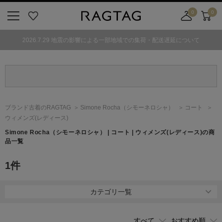
0
0
ニ
お
店
カ
ュ
気
舗
ー
2026.7.29 地震の影響による一部地域での集荷・配送遅延について
ー
に
取
ト
ボ
入
り
タ
り
寄
ン
せ
カ
ー
ブランド古着のRAGTAG
Simone Rocha
（シモーネロシャ）
コート
ト
ウィメンズ(レディース)
Simone Rocha
（シモーネロシャ）
| コート | ウィメンズ(レディース)の商
品一覧
1
件
カテゴリ一覧