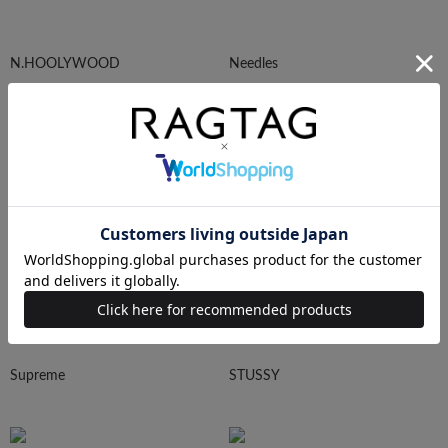
N.HOOLYWOOD
Needles
Ralph Lauren
HUMAN MADE
Supreme
STUSSY