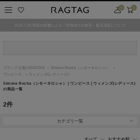
0
0
ニ
お
店
カ
ュ
気
舗
ー
2026.7.29 地震の影響による一部地域での集荷・配送遅延について
ー
に
取
ト
ボ
入
り
タ
り
寄
ン
せ
カ
ー
ブランド古着のRAGTAG
Simone Rocha
（シモーネロシャ）
ト
ワンピース
ウィメンズ(レディース)
Simone Rocha
（シモーネロシャ）
| ワンピース | ウィメンズ(レディース)
の商品一覧
2
件
カテゴリ一覧