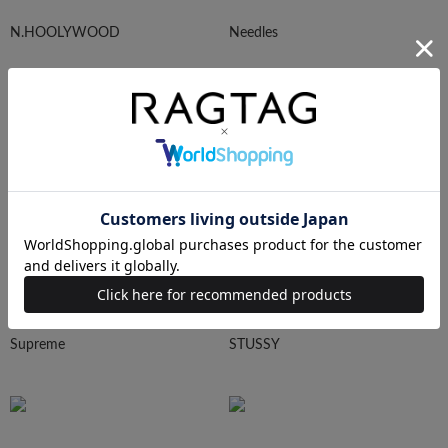
N.HOOLYWOOD
Needles
Ralph Lauren
HUMAN MADE
Supreme
STUSSY