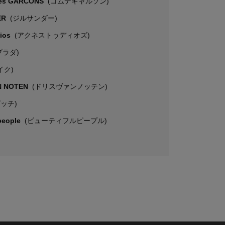
es GARCONS
(コムデギャルソン)
ER
(ジルサンダー)
dios
(アクネストゥディオズ)
プラダ)
イク)
N NOTEN
(ドリスヴァンノッテン)
グッチ)
 people
(ビューティフルピープル)