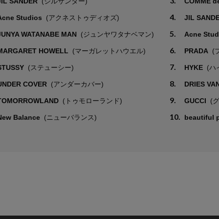
3.
JIL SANDER
(ジルサンダー)
COMME d
4.
Acne Studios
(アクネストゥディオズ)
JIL SAND
5.
JUNYA WATANABE MAN
(ジュンヤワタナベマン)
Acne Stu
6.
MARGARET HOWELL
(マーガレットハウエル)
PRADA
(
7.
STUSSY
(ステューシー)
HYKE
(ハ
8.
UNDER COVER
(アンダーカバー)
DRIES VA
9.
TOMORROWLAND
(トゥモローランド)
GUCCI
(
10.
New Balance
(ニューバランス)
beautiful