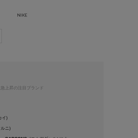
NIKE
数急上昇の注目ブランド
カイ)
マルニ)