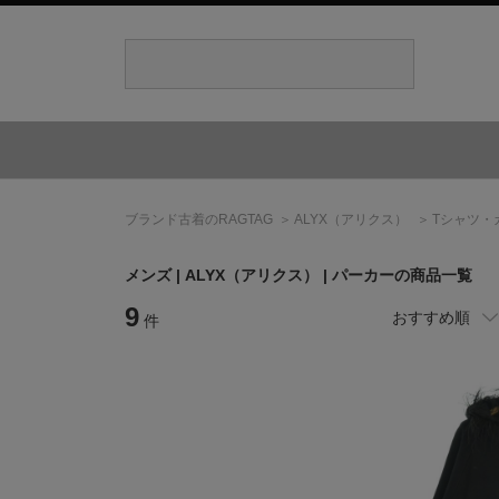
ブランド古着のRAGTAG
ALYX
（アリクス）
Tシャツ・
メンズ |
ALYX
（アリクス）
| パーカーの商品一覧
9
おすすめ順
件