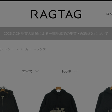
ロ
2026.7.29 地震の影響による一部地域での集荷・配送遅延について
カットソー
パーカー
メンズ
すべて
100件