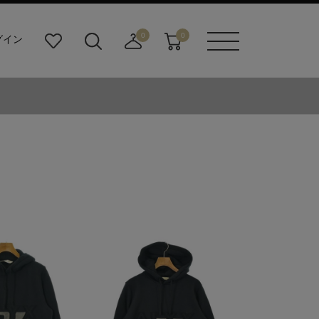
0
0
グイン
お
検
店
カ
メニュ
気
索
舗
ー
ーボタ
に
ビ
取
ト
ン
入
ル
り
り
ダ
寄
ー
せ
ボ
カ
タ
ー
ン
ト