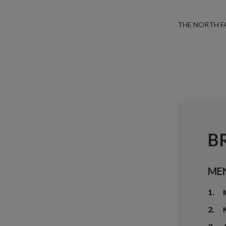
THE NORTH F
B
ME
1.
2.