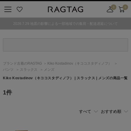
0
0
ニ
お
店
カ
ュ
気
舗
ー
2026.7.29 地震の影響による一部地域での集荷・配送遅延について
ー
に
取
ト
ボ
入
り
タ
り
寄
ン
せ
カ
ー
ブランド古着のRAGTAG
Kiko Kostadinov
（キココスタディノフ）
ト
パンツ
スラックス
メンズ
Kiko Kostadinov
（キココスタディノフ）
| スラックス | メンズの商品一覧
1
件