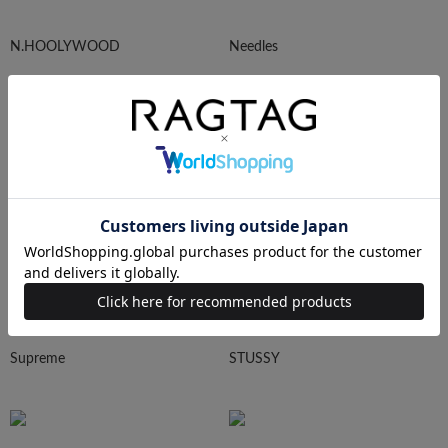
N.HOOLYWOOD
Needles
Ralph Lauren
HUMAN MADE
Supreme
STUSSY