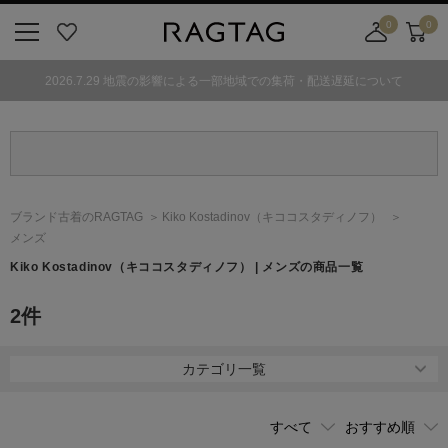
0
0
ニ
お
店
カ
ュ
気
舗
ー
2026.7.29 地震の影響による一部地域での集荷・配送遅延について
ー
に
取
ト
ボ
入
り
タ
り
寄
ン
せ
カ
ー
ブランド古着のRAGTAG
Kiko Kostadinov
（キココスタディノフ）
ト
メンズ
Kiko Kostadinov
（キココスタディノフ）
| メンズの商品一覧
2
件
カテゴリ一覧