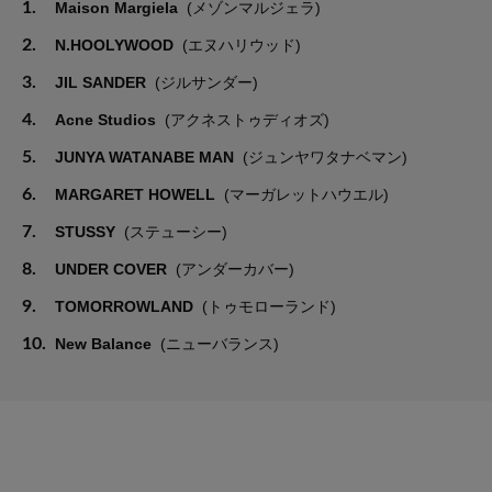
1.
Maison Margiela
(メゾンマルジェラ)
2.
N.HOOLYWOOD
(エヌハリウッド)
3.
JIL SANDER
(ジルサンダー)
4.
Acne Studios
(アクネストゥディオズ)
5.
JUNYA WATANABE MAN
(ジュンヤワタナベマン)
6.
MARGARET HOWELL
(マーガレットハウエル)
7.
STUSSY
(ステューシー)
8.
UNDER COVER
(アンダーカバー)
9.
TOMORROWLAND
(トゥモローランド)
10.
New Balance
(ニューバランス)