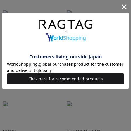
Ralph Lauren
HUMAN MADE
Supreme
STUSSY