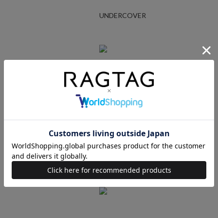
UNDERCOVER
Ralph Lauren
STUSSY