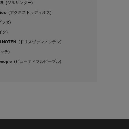
ER
(ジルサンダー)
dios
(アクネストゥディオズ)
プラダ)
イク)
N NOTEN
(ドリスヴァンノッテン)
グッチ)
 people
(ビューティフルピープル)