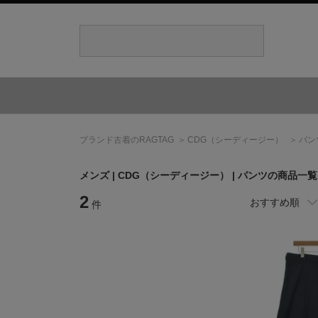
ブランド古着のRAGTAG
CDG
（シーディージー）
パン
メンズ |
CDG
（シーディージー）
| パンツの商品一覧
2
おすすめ順
件