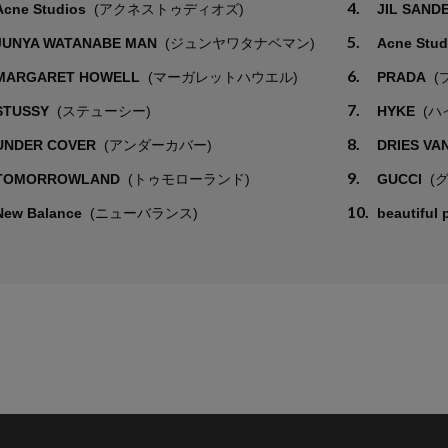
4.
Acne Studios
(アクネストゥディオズ)
JIL SAND
5.
JUNYA WATANABE MAN
(ジュンヤワタナベマン)
Acne Stu
6.
MARGARET HOWELL
(マーガレットハウエル)
PRADA
(
7.
STUSSY
(ステューシー)
HYKE
(ハ
8.
UNDER COVER
(アンダーカバー)
DRIES VA
9.
TOMORROWLAND
(トゥモローランド)
GUCCI
(
10.
New Balance
(ニューバランス)
beautiful