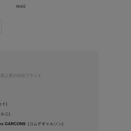
NIKE
数急上昇の注目ブランド
カイ)
マルニ)
es GARCONS
(コムデギャルソン)