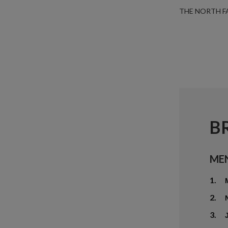
THE NORTH F
B
ME
1.
2.
3.