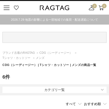
0
0
ニ
お
店
カ
ュ
気
舗
ー
2026.7.29 地震の影響による一部地域での集荷・配送遅延について
ー
に
取
ト
ボ
入
り
タ
り
寄
ン
せ
カ
ー
ブランド古着のRAGTAG
CDG
（シーディージー）
ト
Tシャツ・カットソー
メンズ
CDG
（シーディージー）
| Tシャツ・カットソー | メンズの商品一覧
6
件
カテゴリ一覧