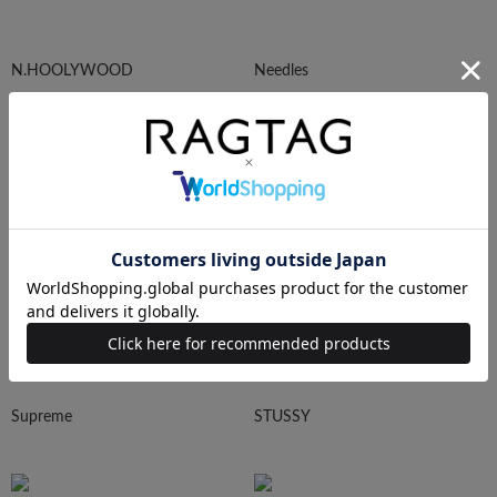
N.HOOLYWOOD
Needles
Ralph Lauren
HUMAN MADE
Supreme
STUSSY