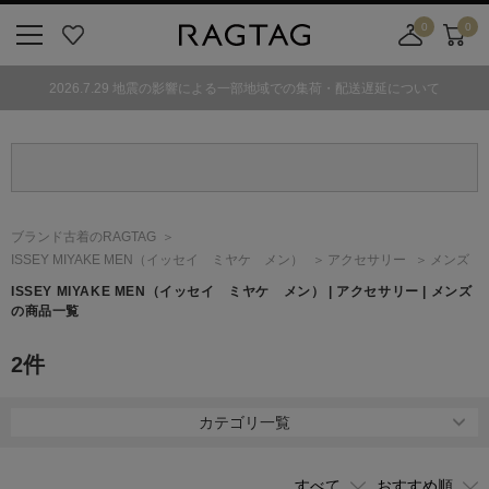
0
0
ニ
お
店
カ
ュ
気
舗
ー
2026.7.29 地震の影響による一部地域での集荷・配送遅延について
ー
に
取
ト
ボ
入
り
タ
り
寄
ン
せ
カ
ー
ブランド古着のRAGTAG
ト
ISSEY MIYAKE MEN
（イッセイ ミヤケ メン）
アクセサリー
メンズ
ISSEY MIYAKE MEN
（イッセイ ミヤケ メン）
| アクセサリー | メンズ
の商品一覧
2
件
カテゴリ一覧