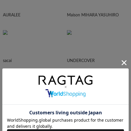
AURALEE
Maison MIHARA YASUHIRO
sacai
UNDERCOVER
N.HOOLYWOOD
Needles