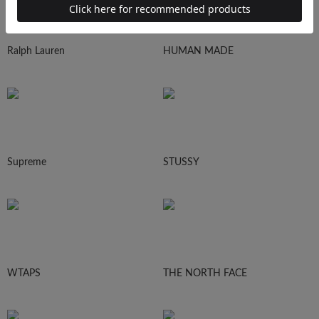
Ralph Lauren
HUMAN MADE
Supreme
STUSSY
WTAPS
THE NORTH FACE