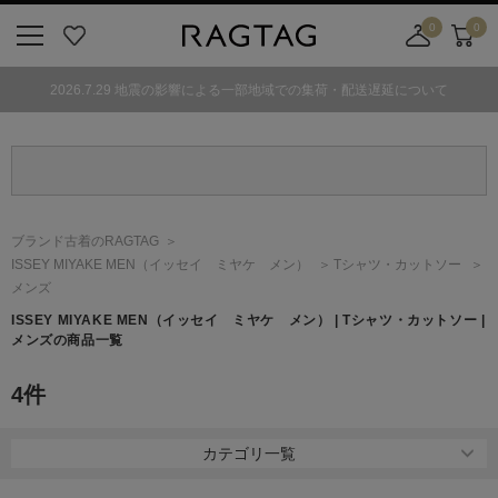
0
0
ニ
お
店
カ
ュ
気
舗
ー
2026.7.29 地震の影響による一部地域での集荷・配送遅延について
ー
に
取
ト
ボ
入
り
タ
り
寄
ン
せ
カ
ー
ブランド古着のRAGTAG
ト
ISSEY MIYAKE MEN
（イッセイ ミヤケ メン）
Tシャツ・カットソー
メンズ
ISSEY MIYAKE MEN
（イッセイ ミヤケ メン）
| Tシャツ・カットソー |
メンズの商品一覧
4
件
カテゴリ一覧