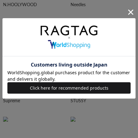
N.HOOLYWOOD
Needles
Ralph Lauren
HUMAN MADE
Supreme
STUSSY