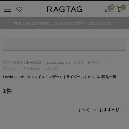
0
0
ニ
お
店
カ
ュ
気
舗
ー
2026.7.29 地震の影響による一部地域での集荷・配送遅延について
ー
に
取
ト
ボ
入
り
タ
り
寄
ン
せ
カ
ー
ブランド古着のRAGTAG
Lewis Leathers
（ルイス・レザー）
ト
ブルゾン
ライダース
メンズ
Lewis Leathers
（ルイス・レザー）
| ライダース | メンズの商品一覧
1
件