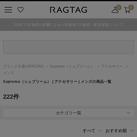
0
0
ニ
お
店
カ
ュ
気
舗
ー
2026.7.29 地震の影響による一部地域での集荷・配送遅延について
ー
に
取
ト
ボ
入
り
タ
り
寄
ン
せ
カ
ー
ブランド古着のRAGTAG
Supreme
（シュプリーム）
アクセサリー
ト
メンズ
Supreme
（シュプリーム）
| アクセサリー | メンズの商品一覧
222
件
カテゴリ一覧