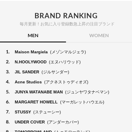
BRAND RANKING
毎月更新！お気に入り登録数急上昇の注目ブランド
MEN
WOMEN
1.
Maison Margiela
(メゾンマルジェラ)
2.
N.HOOLYWOOD
(エヌハリウッド)
3.
JIL SANDER
(ジルサンダー)
4.
Acne Studios
(アクネストゥディオズ)
5.
JUNYA WATANABE MAN
(ジュンヤワタナベマン)
6.
MARGARET HOWELL
(マーガレットハウエル)
7.
STUSSY
(ステューシー)
8.
UNDER COVER
(アンダーカバー)
9.
TOMORROWLAND
(トゥモローランド)