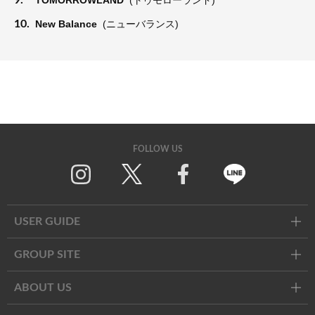
10.
New Balance
(ニューバランス)
FOLLOW US
Twitter
Facebook
Line
USER GUIDE
GROUP SITE
ABOUT US