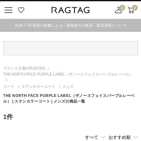
0
0
ニ
お
店
カ
ュ
気
舗
ー
2026.7.29 地震の影響による一部地域での集荷・配送遅延について
ー
に
取
ト
ボ
入
り
タ
り
寄
ン
せ
カ
ー
ブランド古着のRAGTAG
ト
THE NORTH FACE PURPLE LABEL
（ザノースフェイスパープルレーベル）
コート
ステンカラーコート
メンズ
THE NORTH FACE PURPLE LABEL
（ザノースフェイスパープルレーベ
ル）
| ステンカラーコート | メンズの商品一覧
1
件