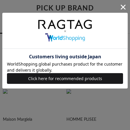
PICK UP BRAND
RAGTAGバイヤーの厳選ブランド
MEN
WOMEN
ALL
COMME des GARCONS
YOHJI YAMAMOTO
Maison Margiela
HOMME PLISEE