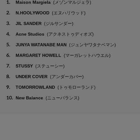
1.
Maison Margiela
(メゾンマルジェラ)
2.
N.HOOLYWOOD
(エヌハリウッド)
3.
JIL SANDER
(ジルサンダー)
4.
Acne Studios
(アクネストゥディオズ)
5.
JUNYA WATANABE MAN
(ジュンヤワタナベマン)
6.
MARGARET HOWELL
(マーガレットハウエル)
7.
STUSSY
(ステューシー)
8.
UNDER COVER
(アンダーカバー)
9.
TOMORROWLAND
(トゥモローランド)
10.
New Balance
(ニューバランス)