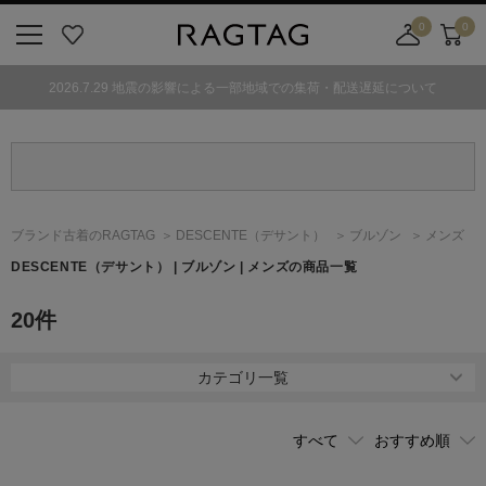
0
0
ニ
お
店
カ
ュ
気
舗
ー
2026.7.29 地震の影響による一部地域での集荷・配送遅延について
ー
に
取
ト
ボ
入
り
タ
り
寄
ン
せ
カ
ー
ブランド古着のRAGTAG
DESCENTE
（デサント）
ブルゾン
メンズ
ト
DESCENTE
（デサント）
| ブルゾン | メンズの商品一覧
20
件
カテゴリ一覧