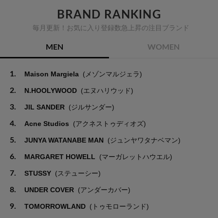
BRAND RANKING
毎月更新！お気に入り登録数急上昇の注目ブランド
MEN
WOMEN
1.
Maison Margiela
(メゾンマルジェラ)
2.
N.HOOLYWOOD
(エヌハリウッド)
3.
JIL SANDER
(ジルサンダー)
4.
Acne Studios
(アクネストゥディオズ)
5.
JUNYA WATANABE MAN
(ジュンヤワタナベマン)
6.
MARGARET HOWELL
(マーガレットハウエル)
7.
STUSSY
(ステューシー)
8.
UNDER COVER
(アンダーカバー)
9.
TOMORROWLAND
(トゥモローランド)