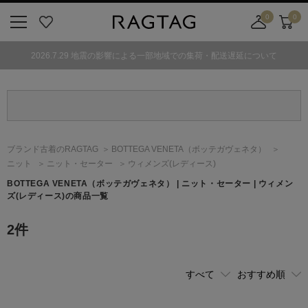
0
0
ニ
お
店
カ
ュ
気
舗
ー
2026.7.29 地震の影響による一部地域での集荷・配送遅延について
ー
に
取
ト
ボ
入
り
タ
り
寄
ン
せ
カ
ー
ブランド古着のRAGTAG
BOTTEGA VENETA
（ボッテガヴェネタ）
ト
ニット
ニット・セーター
ウィメンズ(レディース)
BOTTEGA VENETA
（ボッテガヴェネタ）
| ニット・セーター | ウィメン
ズ(レディース)の商品一覧
2
件