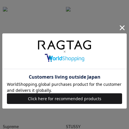
N.HOOLYWOOD
Needles
Ralph Lauren
HUMAN MADE
Supreme
STUSSY