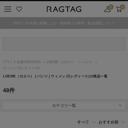
0
0
ニ
お
店
カ
ュ
気
舗
ー
2026.7.29 地震の影響による一部地域での集荷・配送遅延について
ー
に
取
ト
ボ
入
り
タ
り
寄
ン
せ
カ
ー
ブランド古着のRAGTAG
LOEWE
（ロエベ）
パンツ
ト
ウィメンズ(レディース)
LOEWE
（ロエベ）
| パンツ | ウィメンズ(レディース)の商品一覧
48
件
カテゴリ一覧