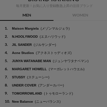
毎月更新！お気に入り登録数急上昇の注目ブランド
MEN
WOMEN
1.
Maison Margiela
(メゾンマルジェラ)
2.
N.HOOLYWOOD
(エヌハリウッド)
3.
JIL SANDER
(ジルサンダー)
4.
Acne Studios
(アクネストゥディオズ)
5.
JUNYA WATANABE MAN
(ジュンヤワタナベマン)
6.
MARGARET HOWELL
(マーガレットハウエル)
7.
STUSSY
(ステューシー)
8.
UNDER COVER
(アンダーカバー)
9.
TOMORROWLAND
(トゥモローランド)
10.
New Balance
(ニューバランス)