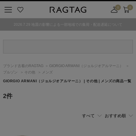
0
0
ニ
お
店
カ
ュ
気
舗
ー
2026.7.29 地震の影響による一部地域での集荷・配送遅延について
ー
に
取
ト
ボ
入
り
タ
り
寄
ン
せ
カ
ー
ブランド古着のRAGTAG
GIORGIO ARMANI
（ジョルジオアルマーニ）
ト
ブルゾン
その他
メンズ
GIORGIO ARMANI
（ジョルジオアルマーニ）
| その他 | メンズの商品一覧
2
件