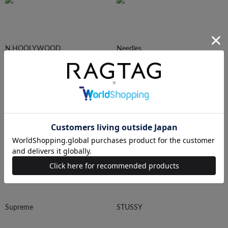
N.HOOLYWOOD
Needles
Ralph Lauren
HUMAN MADE
Supreme
STUSSY