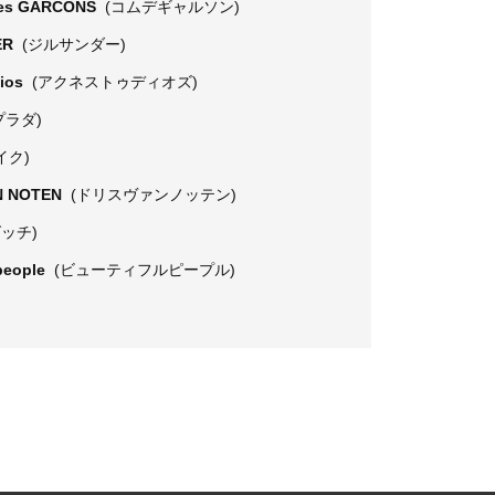
es GARCONS
(コムデギャルソン)
ER
(ジルサンダー)
dios
(アクネストゥディオズ)
プラダ)
イク)
N NOTEN
(ドリスヴァンノッテン)
グッチ)
 people
(ビューティフルピープル)