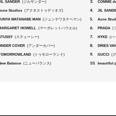
3.
JIL SANDER
(ジルサンダー)
COMME d
4.
Acne Studios
(アクネストゥディオズ)
JIL SAND
5.
JUNYA WATANABE MAN
(ジュンヤワタナベマン)
Acne Stu
6.
MARGARET HOWELL
(マーガレットハウエル)
PRADA
(
7.
STUSSY
(ステューシー)
HYKE
(ハ
8.
UNDER COVER
(アンダーカバー)
DRIES VA
9.
TOMORROWLAND
(トゥモローランド)
GUCCI
(
10.
New Balance
(ニューバランス)
beautiful