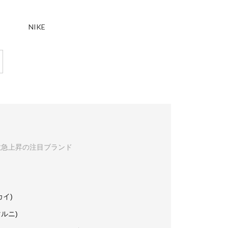
NIKE
数急上昇の注目ブランド
カイ)
マルニ)