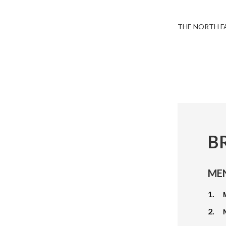
THE NORTH F
B
ME
1.
2.