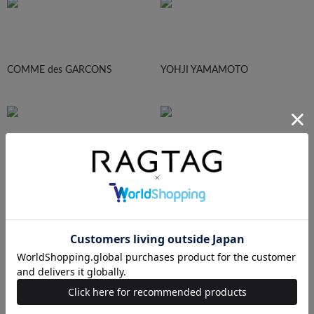
COMME des GARCONS
YOHJI YAMAMOTO
Maison Margiela
HOMME PLISEE
AURALEE
Maison MIHARA YASUHIRO