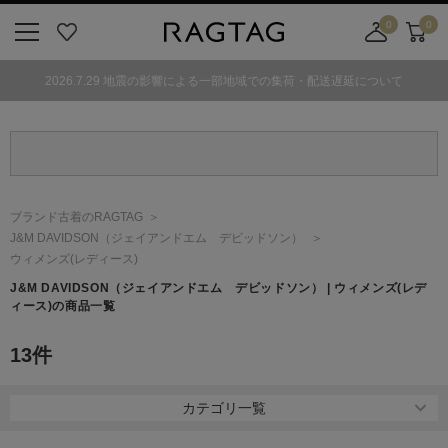
0
0
ニ
お
店
カ
ュ
気
舗
ー
2026.7.29 地震の影響による一部地域での集荷・配送遅延について
ー
に
取
ト
ボ
入
り
タ
り
寄
ン
せ
カ
ー
ブランド古着のRAGTAG
ト
J&M DAVIDSON
（ジェイアンドエム デビッドソン）
ウィメンズ(レディース)
J&M DAVIDSON
（ジェイアンドエム デビッドソン）
| ウィメンズ(レデ
ィース)の商品一覧
13
件
カテゴリ一覧