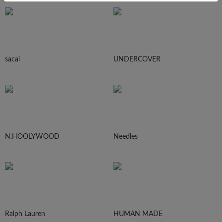
sacai
UNDERCOVER
N.HOOLYWOOD
Needles
Ralph Lauren
HUMAN MADE