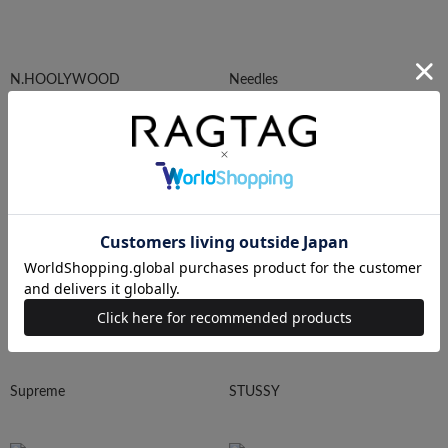
N.HOOLYWOOD
Needles
Ralph Lauren
HUMAN MADE
Supreme
STUSSY