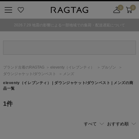
0
0
ニ
お
店
カ
ュ
気
舗
ー
2026.7.29 地震の影響による一部地域での集荷・配送遅延について
ー
に
取
ト
ボ
入
り
タ
り
寄
ン
せ
カ
ー
ブランド古着のRAGTAG
eleventy
（イレブンティ）
ブルゾン
ト
ダウンジャケット/ダウンベスト
メンズ
eleventy
（イレブンティ）
| ダウンジャケット/ダウンベスト | メンズの商
品一覧
1
件