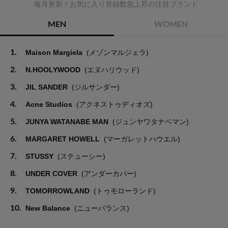
毎月更新！お気に入り登録数急上昇の注目ブランド
MEN
WOMEN
1.
Maison Margiela
(メゾンマルジェラ)
2.
N.HOOLYWOOD
(エヌハリウッド)
3.
JIL SANDER
(ジルサンダー)
4.
Acne Studios
(アクネストゥディオズ)
5.
JUNYA WATANABE MAN
(ジュンヤワタナベマン)
6.
MARGARET HOWELL
(マーガレットハウエル)
7.
STUSSY
(ステューシー)
8.
UNDER COVER
(アンダーカバー)
9.
TOMORROWLAND
(トゥモローランド)
10.
New Balance
(ニューバランス)